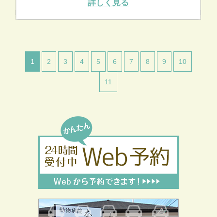
詳しく見る
1
2
3
4
5
6
7
8
9
10
11