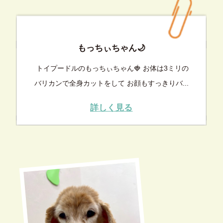
もっちぃちゃん🌙
トイプードルのもっちぃちゃん🍓 お体は3ミリの
バリカンで全身カットをして お顔もすっきりバ...
詳しく見る