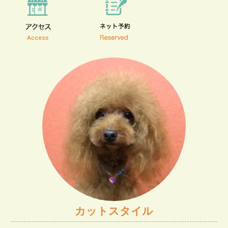
カットスタイル